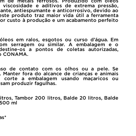
em de metais ferrosos. Produzido com óleos
a viscosidade e aditivos de extrema pressão,
dante, antiespumante e anticorrosivo, devido ao
ste produto traz maior vida útil a ferramenta
nor custo à produção e um acabamento perfeito
leos em ralos, esgotos ou curso d’água. Em
com serragem ou similar. A embalagem e o
, destine-os a pontos de coletas autorizadas,
do CONAMA.
o de contato com os olhos ou a pele. Se
 Manter fora do alcance de crianças e animais
u corte a embalagem usando maçaricos ou
sam produzir fagulhas.
tros, Tambor 200 litros, Balde 20 litros, Balde
a 500 ml
as*