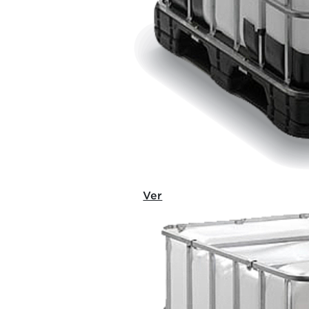
LOSI EP
Ver