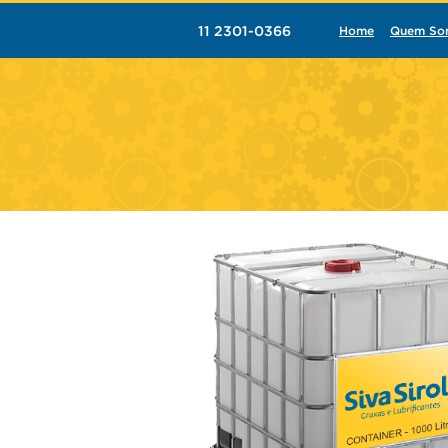
11 2301-0366
Home
Quem So