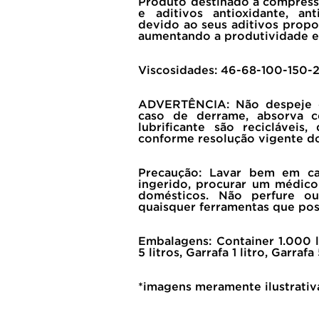
Produto destinado a compresso
e aditivos antioxidante, an
devido ao seus aditivos propo
aumentando a produtividade e
Viscosidades: 46-68-100-150-
ADVERTÊNCIA:
Não despeje ó
caso de derrame, absorva 
lubrificante são recicláveis
conforme resolução vigente 
Precaução:
Lavar bem em cas
ingerido, procurar um médico.
domésticos. Não perfure o
quaisquer ferramentas que pos
Embalagens: Container 1.000 li
5 litros, Garrafa 1 litro, Garraf
*imagens meramente ilustrativ