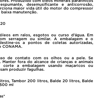
res. Produzido com óleos minerais parafínicos
tiespumante, desemusificante e anticorrosão,
rciona maior vida útil do motor do compressor
 baixa manutenção.
220
leos em ralos, esgotos ou curso d’água. Em
com serragem ou similar. A embalagem e o
, destine-os a pontos de coletas autorizadas,
do CONAMA.
o de contato com os olhos ou a pele. Se
 Manter fora do alcance de crianças e animais
u corte a embalagem usando maçaricos ou
sam produzir fagulhas.
tros, Tambor 200 litros, Balde 20 litros, Balde
a 500 ml
as*